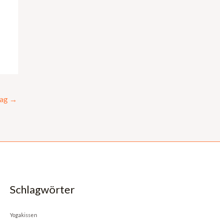
rag
→
Schlagwörter
Yogakissen