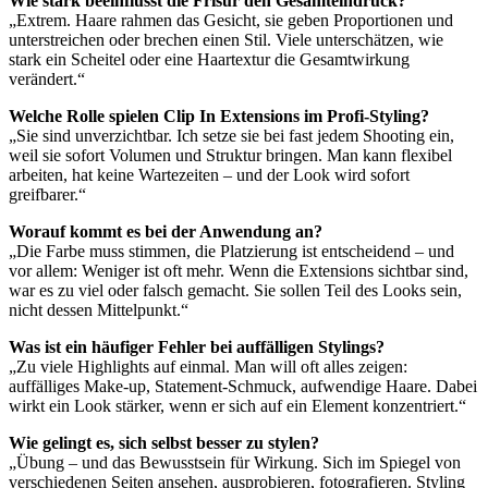
Wie stark beeinflusst die Frisur den Gesamteindruck?
„Extrem. Haare rahmen das Gesicht, sie geben Proportionen und
unterstreichen oder brechen einen Stil. Viele unterschätzen, wie
stark ein Scheitel oder eine Haartextur die Gesamtwirkung
verändert.“
Welche Rolle spielen Clip In Extensions im Profi-Styling?
„Sie sind unverzichtbar. Ich setze sie bei fast jedem Shooting ein,
weil sie sofort Volumen und Struktur bringen. Man kann flexibel
arbeiten, hat keine Wartezeiten – und der Look wird sofort
greifbarer.“
Worauf kommt es bei der Anwendung an?
„Die Farbe muss stimmen, die Platzierung ist entscheidend – und
vor allem: Weniger ist oft mehr. Wenn die Extensions sichtbar sind,
war es zu viel oder falsch gemacht. Sie sollen Teil des Looks sein,
nicht dessen Mittelpunkt.“
Was ist ein häufiger Fehler bei auffälligen Stylings?
„Zu viele Highlights auf einmal. Man will oft alles zeigen:
auffälliges Make-up, Statement-Schmuck, aufwendige Haare. Dabei
wirkt ein Look stärker, wenn er sich auf ein Element konzentriert.“
Wie gelingt es, sich selbst besser zu stylen?
„Übung – und das Bewusstsein für Wirkung. Sich im Spiegel von
verschiedenen Seiten ansehen, ausprobieren, fotografieren. Styling