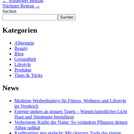
←
Vorheriger Beitrag
Nächster Beitrag
→
Suchen
Suchen
Kategorien
Allgemein
Beauty
Blog
Gesundheit
Lifestyle
Produkte
Tipps & Tricks
News
Moderne Werbedisplays für Fitness, Wellness und Lifestyle
im Vergleich
Energie tanken an grauen Tagen – Warum künstliches Licht
Haut und Stimmung beeinflusst
Verborgene Kräfte der Natur: So verändern Pflanzen deinen
Alltag radikal
Krafttraining neu gedacht: Mit cleveren Tools das eigene