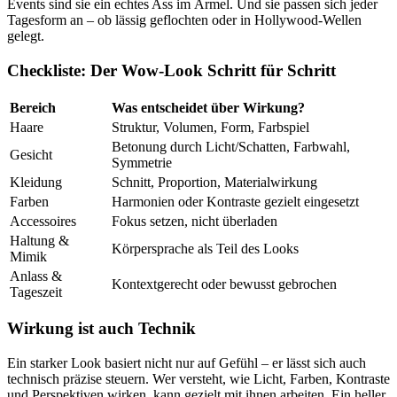
Events sind sie ein echtes Ass im Ärmel. Und sie passen sich jeder
Tagesform an – ob lässig geflochten oder in Hollywood-Wellen
gelegt.
Checkliste: Der Wow-Look Schritt für Schritt
Bereich
Was entscheidet über Wirkung?
Haare
Struktur, Volumen, Form, Farbspiel
Betonung durch Licht/Schatten, Farbwahl,
Gesicht
Symmetrie
Kleidung
Schnitt, Proportion, Materialwirkung
Farben
Harmonien oder Kontraste gezielt eingesetzt
Accessoires
Fokus setzen, nicht überladen
Haltung &
Körpersprache als Teil des Looks
Mimik
Anlass &
Kontextgerecht oder bewusst gebrochen
Tageszeit
Wirkung ist auch Technik
Ein starker Look basiert nicht nur auf Gefühl – er lässt sich auch
technisch präzise steuern. Wer versteht, wie Licht, Farben, Kontraste
und Perspektiven wirken, kann gezielt mit ihnen arbeiten. Ein heller