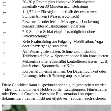
20–30 g Protein plus komplexe Kohlenhydrate
☐
innerhalb von 30 Minuten nach Belastung
1–1,5 Liter Flüssigkeit innerhalb der ersten zwei
☐
Stunden trinken (Wasser, isotonisch)
Faszienrolle oder leichte Massage zur Lockerung
☐
beanspruchter Muskelgruppen einsetzen
7–9 Stunden Schlaf einplanen, möglichst ohne
☐
Unterbrechungen
Kein Krafttraining am Folgetag: Mobilisation, Yoga
☐
oder Spaziergänge sind ideal
Auf Warnsignale achten: Schmerzen, Instabilität,
☐
Taubheitsgefühle → Sportorthopäde Köln konsultieren
Mikronährstoffe regelmäßig kontrollieren lassen – z. B.
☐
durch einen Sportmediziner Köln
Körpergefühl ernst nehmen: bei Dauermüdigkeit oder
☐
Leistungseinbruch Training anpassen lassen
Diese Checkliste kann ausgedruckt oder digital gespeichert werden
– ideal für ambitionierte Hobbysportler, Laufgruppen, Fitnesstrainer
oder Personal Coaches. Wer seine Regeneration konsequent
dokumentiert, trainiert nicht nur effektiver – sondern auch sicherer.