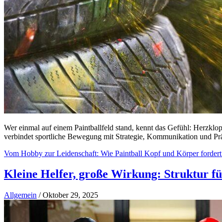
Wer einmal auf einem Paintballfeld stand, kennt das Gefühl: Herzklopfe
verbindet sportliche Bewegung mit Strategie, Kommunikation und Prä
Vom Hobby zur Leidenschaft: Wie Paintball Kopf und Körper fordert
Kleine Helfer, große Wirkung: Struktur f
Allgemein
/
Oktober 29, 2025