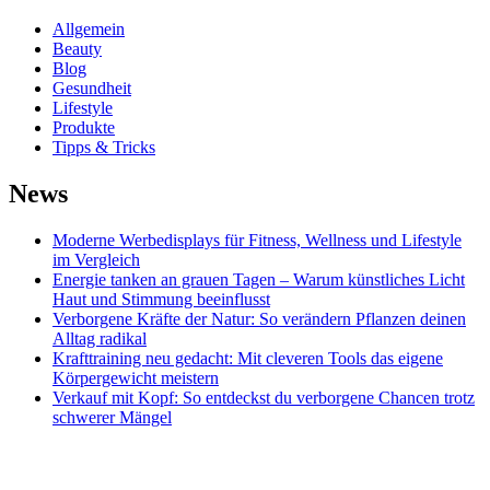
Allgemein
Beauty
Blog
Gesundheit
Lifestyle
Produkte
Tipps & Tricks
News
Moderne Werbedisplays für Fitness, Wellness und Lifestyle
im Vergleich
Energie tanken an grauen Tagen – Warum künstliches Licht
Haut und Stimmung beeinflusst
Verborgene Kräfte der Natur: So verändern Pflanzen deinen
Alltag radikal
Krafttraining neu gedacht: Mit cleveren Tools das eigene
Körpergewicht meistern
Verkauf mit Kopf: So entdeckst du verborgene Chancen trotz
schwerer Mängel