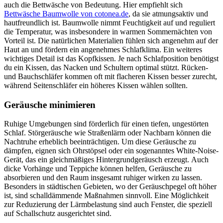
auch die Bettwäsche von Bedeutung. Hier empfiehlt sich
Bettwäsche Baumwolle von cotonea.de
, da sie atmungsaktiv und
hautfreundlich ist. Baumwolle nimmt Feuchtigkeit auf und reguliert
die Temperatur, was insbesondere in warmen Sommernächten von
Vorteil ist. Die natürlichen Materialien fühlen sich angenehm auf der
Haut an und fördern ein angenehmes Schlafklima. Ein weiteres
wichtiges Detail ist das Kopfkissen. Je nach Schlafposition benötigst
du ein Kissen, das Nacken und Schultern optimal stützt. Rücken-
und Bauchschläfer kommen oft mit flacheren Kissen besser zurecht,
während Seitenschläfer ein höheres Kissen wählen sollten.
Geräusche minimieren
Ruhige Umgebungen sind förderlich für einen tiefen, ungestörten
Schlaf. Störgeräusche wie Straßenlärm oder Nachbarn können die
Nachtruhe erheblich beeinträchtigen. Um diese Geräusche zu
dämpfen, eignen sich Ohrstöpsel oder ein sogenanntes White-Noise-
Gerät, das ein gleichmäßiges Hintergrundgeräusch erzeugt. Auch
dicke Vorhänge und Teppiche können helfen, Geräusche zu
absorbieren und den Raum insgesamt ruhiger wirken zu lassen.
Besonders in städtischen Gebieten, wo der Geräuschpegel oft höher
ist, sind schalldämmende Maßnahmen sinnvoll. Eine Möglichkeit
zur Reduzierung der Lärmbelastung sind auch Fenster, die speziell
auf Schallschutz ausgerichtet sind.