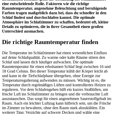
eine entscheidende Rolle. Faktoren wie die richtige
Raumtemperatur, angenehme Beleuchtung und beruhigende
Farben tragen maßgeblich dazu bei, dass du schneller in den
Schlaf findest und durchschlafen kannst. Die optimale
Atmosphäre im Schlafzimmer zu schaffen, bedeutet oft, kleine
Details zu optimieren, die in ihrer Gesamtheit einen großen
Unterschied ausmachen.
Die richtige Raumtemperatur finden
Die Temperatur im Schlafzimmer hat einen wesentlichen Einfluss
auf deine Schlafqualität. Zu warme oder kalte Räume stören den
Schlaf und lassen dich häufiger aufwachen. Die optimale
Raumtemperatur für einen erholsamen Schlaf liegt zwischen 16 und
18 Grad Celsius. Bei dieser Temperatur kühlt der Körper leicht ab
und kann in die Tiefschlafphase übergehen, ohne Energie zur
Temperaturregulierung aufwenden zu müssen. Wichtig ist es, die
Temperatur durch regelmäßiges Lüften und kontrolliertes Heizen zu
regulieren. Vor dem Schlafengehen hilft ein kurzes Stoßlüften, um
frische Luft ins Schlafzimmer zu bringen und die verbrauchte Luft
auszutauschen. Das sorgt für einen angenehmen Sauerstoffgehalt im
Raum. Auch ein leichter Luftzug kann hilfreich sein, um die Frische
im Zimmer zu bewahren, ohne den Raum stark abzukühlen. Ein
weiterer Tipp: Verzichte auf schwere Decken und wähle eine