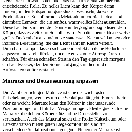
Neben der Farbwahl spielt auch das Licht im Schlafzimmer eine
entscheidende Rolle. Zu helles Licht kann den Körper daran
hindern, in den Entspannungsmodus zu wechseln, da es die
Produktion des Schlafhormons Melatonin unterdrückt. Ideal sind
dimmbare Lampen, die ein sanftes, warmweißes Licht ausstrahlen.
Diese Lichtart simuliert den Sonnenuntergang und signalisiert dem
Körper, dass es Zeit zum Schlafen wird. Schalte abends idealerweise
grelles Deckenlicht aus und nutze stattdessen Nachttischlampen oder
indirekte Beleuchtung, die das Licht sanft im Raum verteilt.
Dimmbare Lampen lassen sich zudem perfekt an deine Bedürfnisse
anpassen und sind hilfreich, um eine entspannte Atmosphäre zu
schaffen. Für einen schnellen Start in den Tag eignet sich morgens
ein Lichtwecker, der den Sonnenaufgang simuliert und das
Aufwachen sanfter gestaltet.
Matratze und Bettausstattung anpassen
Die Wahl der richtigen Matratze ist eine der wichtigsten
Entscheidungen, wenn es um die Schlafqualität geht. Eine zu harte
oder zu weiche Matratze kann den Körper in eine ungesunde
Position bringen und führt zu Verspannungen. Ideal eignet sich eine
Matratze, die deinen Körper stützt, ohne Druckstellen zu
verursachen. Auch das Material spielt eine Rolle: Kaltschaum oder
Latexmatratzen bieten guten Liegekomfort und sind für
verschiedene Schlafpositionen geeignet. Neben der Matratze ist