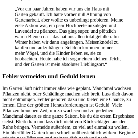
„Vor ein paar Jahren haben wir uns ein Haus mit
Garten gekauft. Ich hatte vorher null Ahnung von
Gartenarbeit, aber wollte es unbedingt probieren. Meine
erste Aktion war, ein paar Hochbeete anzulegen und
Lavendel zu pflanzen. Das ging super, und plötzlich
waren Bienen da – das hat uns allen total gefallen. Im
Winter haben wir dann angefangen, Meisenknödel zu
kaufen und aufzuhängen. Seitdem kommen immer
mehr Vögel, und die Kinder lieben es, sie zu
beobachten. Heute habe ich sogar einen kleinen Teich,
und der Garten ist mein absoluter Lieblingsort.“
Fehler vermeiden und Geduld lernen
Im Garten läuft nicht immer alles wie geplant. Manchmal wachsen
Pflanzen nicht, oder Schädlinge machen sich breit. Lass dich davon
nicht entmutigen. Fehler gehören dazu und bieten eine Chance, zu
lernen. Eine der größten Herausforderungen ist Geduld. Viele
Pflanzen brauchen Zeit, um zu wachsen und zu gedeihen.
Manchmal dauert es eine ganze Saison, bis du die ersten Ergebnisse
siehst. Bleib dran und lass dich nicht von Rückschlägen aus der
Ruhe bringen. Vermeide außerdem, zu viel auf einmal zu wollen.
Ein überfüllter Garten kann schnell unübersichtlich wirken. Beginne