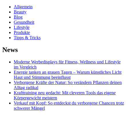
Allgemein
Beauty
Blog
Gesundheit
Lifestyle
Produkte
Tipps & Tricks
News
Moderne Werbedisplays für Fitness, Wellness und Lifestyle
im Vergleich
Energie tanken an grauen Tagen – Warum künstliches Licht
Haut und Stimmung beeinflusst
Verborgene Kräfte der Natur: So verändern Pflanzen deinen
Alltag radikal
Krafttraining neu gedacht: Mit cleveren Tools das eigene
Körpergewicht meistern
Verkauf mit Kopf: So entdeckst du verborgene Chancen trotz
schwerer Mängel