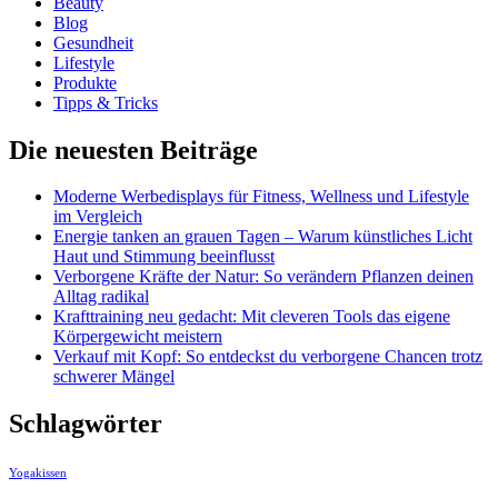
Beauty
Blog
Gesundheit
Lifestyle
Produkte
Tipps & Tricks
Die neuesten Beiträge
Moderne Werbedisplays für Fitness, Wellness und Lifestyle
im Vergleich
Energie tanken an grauen Tagen – Warum künstliches Licht
Haut und Stimmung beeinflusst
Verborgene Kräfte der Natur: So verändern Pflanzen deinen
Alltag radikal
Krafttraining neu gedacht: Mit cleveren Tools das eigene
Körpergewicht meistern
Verkauf mit Kopf: So entdeckst du verborgene Chancen trotz
schwerer Mängel
Schlagwörter
Yogakissen