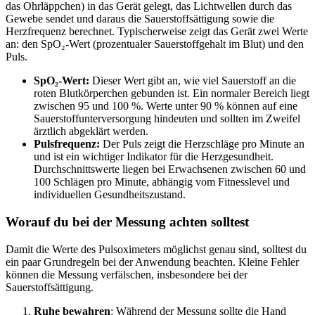
das Ohrläppchen) in das Gerät gelegt, das Lichtwellen durch das
Gewebe sendet und daraus die Sauerstoffsättigung sowie die
Herzfrequenz berechnet. Typischerweise zeigt das Gerät zwei Werte
an: den SpO₂-Wert (prozentualer Sauerstoffgehalt im Blut) und den
Puls.
SpO₂-Wert:
Dieser Wert gibt an, wie viel Sauerstoff an die
roten Blutkörperchen gebunden ist. Ein normaler Bereich liegt
zwischen 95 und 100 %. Werte unter 90 % können auf eine
Sauerstoffunterversorgung hindeuten und sollten im Zweifel
ärztlich abgeklärt werden.
Pulsfrequenz:
Der Puls zeigt die Herzschläge pro Minute an
und ist ein wichtiger Indikator für die Herzgesundheit.
Durchschnittswerte liegen bei Erwachsenen zwischen 60 und
100 Schlägen pro Minute, abhängig vom Fitnesslevel und
individuellen Gesundheitszustand.
Worauf du bei der Messung achten solltest
Damit die Werte des Pulsoximeters möglichst genau sind, solltest du
ein paar Grundregeln bei der Anwendung beachten. Kleine Fehler
können die Messung verfälschen, insbesondere bei der
Sauerstoffsättigung.
Ruhe bewahren
: Während der Messung sollte die Hand