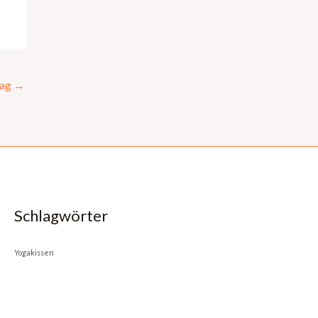
rag
→
Schlagwörter
Yogakissen