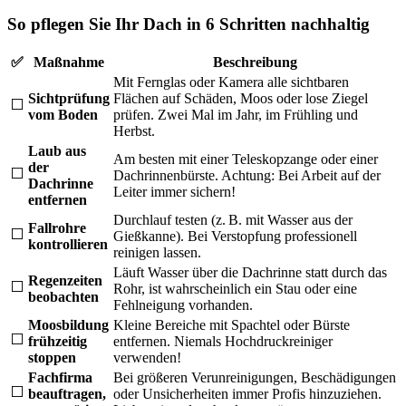
So pflegen Sie Ihr Dach in 6 Schritten nachhaltig
✅
Maßnahme
Beschreibung
Mit Fernglas oder Kamera alle sichtbaren
Sichtprüfung
Flächen auf Schäden, Moos oder lose Ziegel
⬜
vom Boden
prüfen. Zwei Mal im Jahr, im Frühling und
Herbst.
Laub aus
Am besten mit einer Teleskopzange oder einer
der
⬜
Dachrinnenbürste. Achtung: Bei Arbeit auf der
Dachrinne
Leiter immer sichern!
entfernen
Durchlauf testen (z. B. mit Wasser aus der
Fallrohre
⬜
Gießkanne). Bei Verstopfung professionell
kontrollieren
reinigen lassen.
Läuft Wasser über die Dachrinne statt durch das
Regenzeiten
⬜
Rohr, ist wahrscheinlich ein Stau oder eine
beobachten
Fehlneigung vorhanden.
Moosbildung
Kleine Bereiche mit Spachtel oder Bürste
⬜
frühzeitig
entfernen. Niemals Hochdruckreiniger
stoppen
verwenden!
Fachfirma
Bei größeren Verunreinigungen, Beschädigungen
⬜
beauftragen,
oder Unsicherheiten immer Profis hinzuziehen.