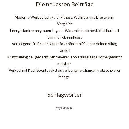
Die neuesten Beiträge
Moderne Werbedisplays für Fitness, Wellness und Lifestyle im
Vergleich
Energie tanken an grauen Tagen – Warum künstliches Licht Haut und
Stimmung beeinflusst
Verborgene Kräfte der Natur: So verändern Pflanzen deinen Alltag
radikal
Krafttraining neu gedacht: Mit cleveren Tools das eigene Körpergewicht
meistern
Verkauf mit Kopf: So entdeckst du verborgene Chancen trotz schwerer
Mängel
Schlagwörter
Yogakissen