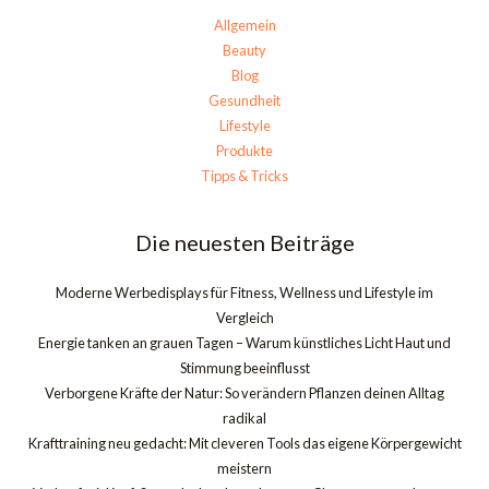
Allgemein
Beauty
Blog
Gesundheit
Lifestyle
Produkte
Tipps & Tricks
Die neuesten Beiträge
Moderne Werbedisplays für Fitness, Wellness und Lifestyle im
Vergleich
Energie tanken an grauen Tagen – Warum künstliches Licht Haut und
Stimmung beeinflusst
Verborgene Kräfte der Natur: So verändern Pflanzen deinen Alltag
radikal
Krafttraining neu gedacht: Mit cleveren Tools das eigene Körpergewicht
meistern