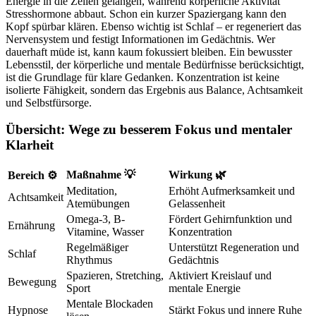
Energie in die Zellen gelangen, während körperliche Aktivität
Stresshormone abbaut. Schon ein kurzer Spaziergang kann den
Kopf spürbar klären. Ebenso wichtig ist Schlaf – er regeneriert das
Nervensystem und festigt Informationen im Gedächtnis. Wer
dauerhaft müde ist, kann kaum fokussiert bleiben. Ein bewusster
Lebensstil, der körperliche und mentale Bedürfnisse berücksichtigt,
ist die Grundlage für klare Gedanken. Konzentration ist keine
isolierte Fähigkeit, sondern das Ergebnis aus Balance, Achtsamkeit
und Selbstfürsorge.
Übersicht: Wege zu besserem Fokus und mentaler
Klarheit
Maßnahme 💡
Wirkung 🌿
Bereich ⚙️
Meditation,
Erhöht Aufmerksamkeit und
Achtsamkeit
Atemübungen
Gelassenheit
Omega-3, B-
Fördert Gehirnfunktion und
Ernährung
Vitamine, Wasser
Konzentration
Regelmäßiger
Unterstützt Regeneration und
Schlaf
Rhythmus
Gedächtnis
Spazieren, Stretching,
Aktiviert Kreislauf und
Bewegung
Sport
mentale Energie
Mentale Blockaden
Hypnose
Stärkt Fokus und innere Ruhe