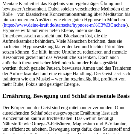
Mentale Klarheit ist das Ergebnis von regelmäßiger Übung und
bewusster Achtsamkeit. Dabei spielen verschiedene Methoden eine
Rolle – von klassischem Konzentrationstraining über Meditation bis
hin zu modernen Ansätzen wie einer guten Hypnose in München
(
https://www.deine-kraft.de/startseite/hypnose-m%C3%BCnchen/
).
Hypnose wirkt auf einer tiefen Ebene, indem sie das
Unterbewusstsein anspricht und Blockaden löst, die die
Aufmerksamkeit behindern. Viele Menschen berichten, dass sie
nach einer Hypnosesitzung klarer denken und leichter Prioritäten
setzen können. Sie hilft, innere Unruhe zu reduzieren und mentale
Ressourcen gezielt auf das Wesentliche zu lenken. Doch auch
außerhalb therapeutischer Methoden kann der Fokus gestärkt
werden: durch gezielte Pausen, bewusstes Atmen und das Trainieren
der Aufmerksamkeit auf eine einzige Handlung. Der Geist lässt sich
trainieren wie ein Muskel – wer ihn regelmäßig übt, profitiert von
mehr Ruhe, Fokus und geistiger Energie.
Ernährung, Bewegung und Schlaf als mentale Basis
Der Körper und der Geist sind eng miteinander verbunden. Ohne
ausreichenden Schlaf oder ausgewogene Ernährung lässt sich
Konzentration kaum aufrechterhalten. Das Gehirn benötigt
Nährstoffe wie Omega-3-Fettsäuren, Magnesium und B-Vitamine,
um effizient zu arbeiten. Bewegung sorgt dafür, dass Sauerstoff und