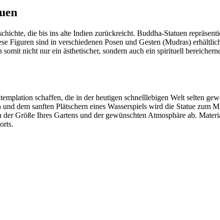
tuen
chichte, die bis ins alte Indien zurückreicht. Buddha-Statuen repräse
ese Figuren sind in verschiedenen Posen und Gesten (Mudras) erhältlic
omit nicht nur ein ästhetischer, sondern auch ein spirituell bereichern
lation schaffen, die in der heutigen schnelllebigen Welt selten geword
und dem sanften Plätschern eines Wasserspiels wird die Statue zum Mit
n der Größe Ihres Gartens und der gewünschten Atmosphäre ab. Material
orts.