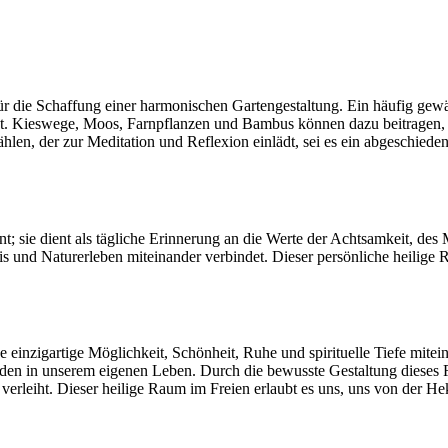
 die Schaffung einer harmonischen Gartengestaltung. Ein häufig gewähl
ist. Kieswege, Moos, Farnpflanzen und Bambus können dazu beitragen, 
hlen, der zur Meditation und Reflexion einlädt, sei es ein abgeschieden
nt; sie dient als tägliche Erinnerung an die Werte der Achtsamkeit, de
axis und Naturerleben miteinander verbindet. Dieser persönliche heilige
e einzigartige Möglichkeit, Schönheit, Ruhe und spirituelle Tiefe mite
eden in unserem eigenen Leben. Durch die bewusste Gestaltung dieses R
verleiht. Dieser heilige Raum im Freien erlaubt es uns, uns von der He