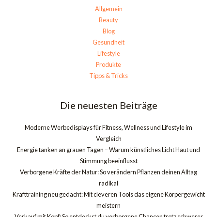
Allgemein
Beauty
Blog
Gesundheit
Lifestyle
Produkte
Tipps & Tricks
Die neuesten Beiträge
Moderne Werbedisplays für Fitness, Wellness und Lifestyle im
Vergleich
Energie tanken an grauen Tagen – Warum künstliches Licht Haut und
Stimmung beeinflusst
Verborgene Kräfte der Natur: So verändern Pflanzen deinen Alltag
radikal
Krafttraining neu gedacht: Mit cleveren Tools das eigene Körpergewicht
meistern
Verkauf mit Kopf: So entdeckst du verborgene Chancen trotz schwerer