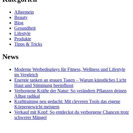
Allgemein
Beauty
Blog
Gesundheit
Lifestyle
Produkte
Tipps & Tricks
News
Moderne Werbedisplays für Fitness, Wellness und Lifestyle
im Vergleich
Energie tanken an grauen Tagen – Warum künstliches Licht
Haut und Stimmung beeinflusst
Verborgene Kräfte der Natur: So verändern Pflanzen deinen
Alltag radikal
Krafttraining neu gedacht: Mit cleveren Tools das eigene
Körpergewicht meistern
Verkauf mit Kopf: So entdeckst du verborgene Chancen trotz
schwerer Mängel