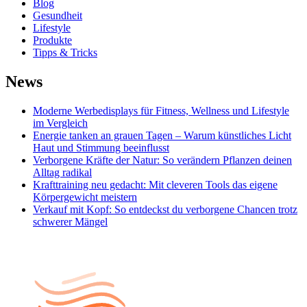
Blog
Gesundheit
Lifestyle
Produkte
Tipps & Tricks
News
Moderne Werbedisplays für Fitness, Wellness und Lifestyle
im Vergleich
Energie tanken an grauen Tagen – Warum künstliches Licht
Haut und Stimmung beeinflusst
Verborgene Kräfte der Natur: So verändern Pflanzen deinen
Alltag radikal
Krafttraining neu gedacht: Mit cleveren Tools das eigene
Körpergewicht meistern
Verkauf mit Kopf: So entdeckst du verborgene Chancen trotz
schwerer Mängel