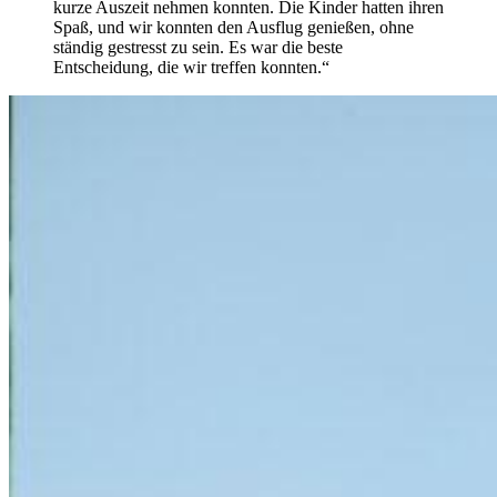
kurze Auszeit nehmen konnten. Die Kinder hatten ihren
Spaß, und wir konnten den Ausflug genießen, ohne
ständig gestresst zu sein. Es war die beste
Entscheidung, die wir treffen konnten.“